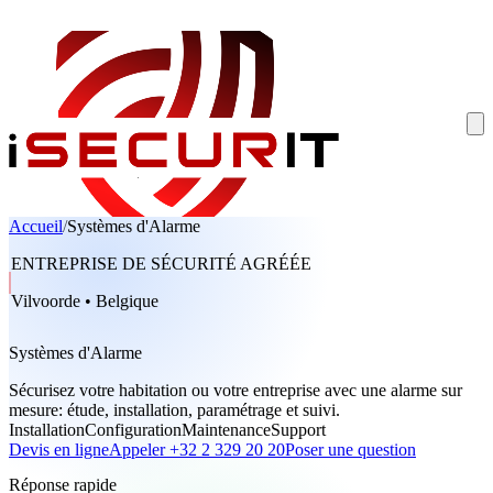
Accueil
/
Systèmes d'Alarme
ENTREPRISE DE SÉCURITÉ AGRÉÉE
Vilvoorde • Belgique
Systèmes d'Alarme
Sécurisez votre habitation ou votre entreprise avec une alarme sur
mesure: étude, installation, paramétrage et suivi.
Installation
Configuration
Maintenance
Support
Devis en ligne
Appeler +32 2 329 20 20
Poser une question
Réponse rapide