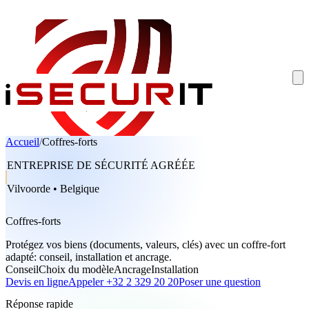
Accueil
/
Coffres-forts
ENTREPRISE DE SÉCURITÉ AGRÉÉE
Vilvoorde • Belgique
Coffres-forts
Protégez vos biens (documents, valeurs, clés) avec un coffre-fort
adapté: conseil, installation et ancrage.
Conseil
Choix du modèle
Ancrage
Installation
Devis en ligne
Appeler +32 2 329 20 20
Poser une question
Réponse rapide